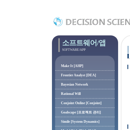
소프트웨어/앱
SOFTWARE/APP
Make It [AHP]
Frontier Analyst [DEA]
Bayesian Network
Rational Will
Conjoint Online [Conjoint]
Goalscape [프로젝트 관리]
Simile [System Dynamics]