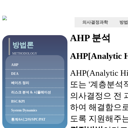
의사결정과학
방
AHP 분석
방법론
AHP[Analytic 
METHODOLOGY
AHP
AHP(Analytic 
DEA
또는 '계층분석
베이즈 정리
리스크 분석 & 시뮬레이션
의사결정으 전 
BSC/KPI
하여 해결함으로
System Dynamics
도록 지원해주
통계/6시그마/SPC/PAT